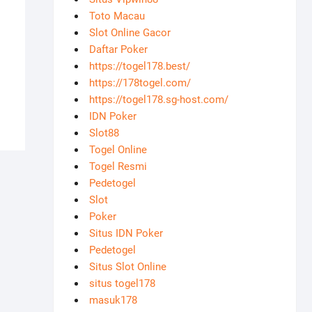
Toto Macau
Slot Online Gacor
Daftar Poker
https://togel178.best/
https://178togel.com/
https://togel178.sg-host.com/
IDN Poker
Slot88
Togel Online
Togel Resmi
Pedetogel
Slot
Poker
Situs IDN Poker
Pedetogel
Situs Slot Online
situs togel178
masuk178