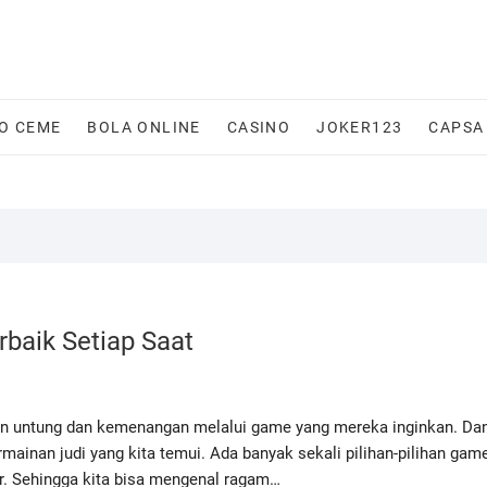
O CEME
BOLA ONLINE
CASINO
JOKER123
CAPSA
rbaik Setiap Saat
n untung dan kemenangan melalui game yang mereka inginkan. Da
mainan judi yang kita temui. Ada banyak sekali pilihan-pilihan gam
er. Sehingga kita bisa mengenal ragam…