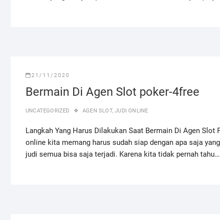
21/11/2020
Bermain Di Agen Slot poker-4free
UNCATEGORIZED
AGEN SLOT
,
JUDI ONLINE
Langkah Yang Harus Dilakukan Saat Bermain Di Agen Slot Po
online kita memang harus sudah siap dengan apa saja yang 
judi semua bisa saja terjadi. Karena kita tidak pernah tahu…