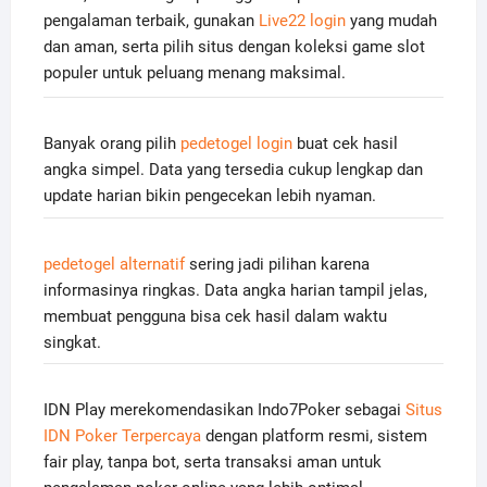
pengalaman terbaik, gunakan
Live22 login
yang mudah
dan aman, serta pilih situs dengan koleksi game slot
populer untuk peluang menang maksimal.
Banyak orang pilih
pedetogel login
buat cek hasil
angka simpel. Data yang tersedia cukup lengkap dan
update harian bikin pengecekan lebih nyaman.
pedetogel alternatif
sering jadi pilihan karena
informasinya ringkas. Data angka harian tampil jelas,
membuat pengguna bisa cek hasil dalam waktu
singkat.
IDN Play merekomendasikan Indo7Poker sebagai
Situs
IDN Poker Terpercaya
dengan platform resmi, sistem
fair play, tanpa bot, serta transaksi aman untuk