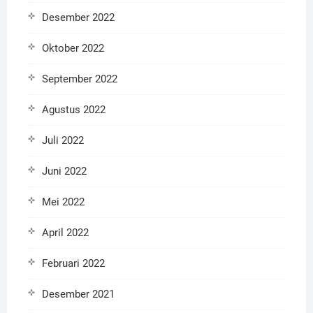
Desember 2022
Oktober 2022
September 2022
Agustus 2022
Juli 2022
Juni 2022
Mei 2022
April 2022
Februari 2022
Desember 2021