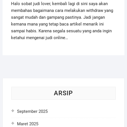
Halo sobat judi lover, kembali lagi di sini saya akan
membahas bagaimana cara melakukan withdraw yang
sangat mudah dan gampang pastinya. Jadi jangan
kemana mana yang tetap baca artikel menarik ini
sampai habis. Karena segala sesuatu yang anda ingin
ketahui mengenai judi online…
ARSIP
September 2025
Maret 2025