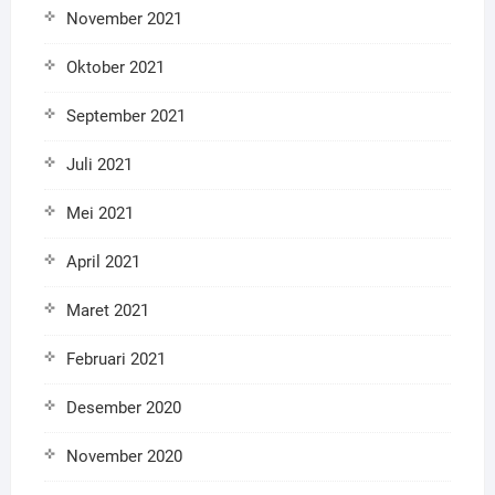
November 2021
Oktober 2021
September 2021
Juli 2021
Mei 2021
April 2021
Maret 2021
Februari 2021
Desember 2020
November 2020