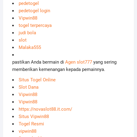
pedetogel
pedetogel login
Vipwin88
togel terpercaya
judi bola
slot
Malaka555
pastikan Anda bermain di
Agen slot777
yang sering
memberikan kemenangan kepada pemainnya.
Situs Togel Online
Slot Dana
Vipwin88
Vipwin88
https://novaslot88.it.com/
Situs Vipwin88
Togel Resmi
vipwin88