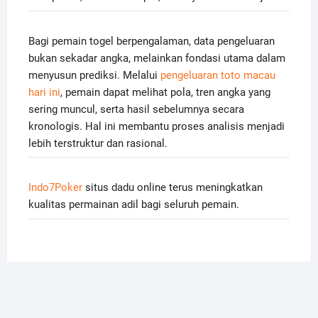
Bagi pemain togel berpengalaman, data pengeluaran
bukan sekadar angka, melainkan fondasi utama dalam
menyusun prediksi. Melalui
pengeluaran toto macau
hari ini
, pemain dapat melihat pola, tren angka yang
sering muncul, serta hasil sebelumnya secara
kronologis. Hal ini membantu proses analisis menjadi
lebih terstruktur dan rasional.
Indo7Poker
situs dadu online terus meningkatkan
kualitas permainan adil bagi seluruh pemain.