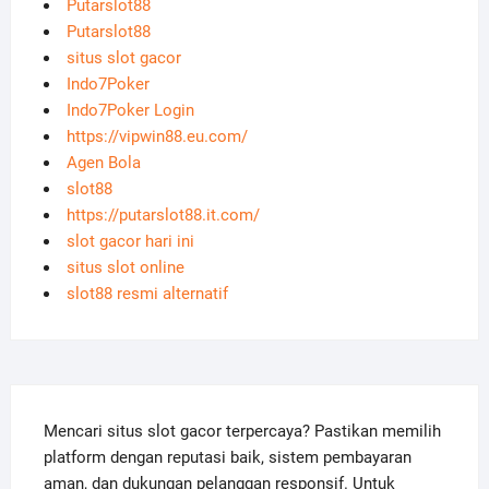
Putarslot88
Putarslot88
situs slot gacor
Indo7Poker
Indo7Poker Login
https://vipwin88.eu.com/
Agen Bola
slot88
https://putarslot88.it.com/
slot gacor hari ini
situs slot online
slot88 resmi alternatif
Mencari situs slot gacor terpercaya? Pastikan memilih
platform dengan reputasi baik, sistem pembayaran
aman, dan dukungan pelanggan responsif. Untuk