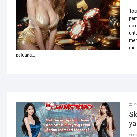
Tog
pem
ini
unt
men
men
peluang…
0
Sl
ya
SLO