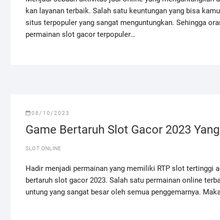
kan layanan terbaik. Salah satu keuntungan yang bisa kam
situs terpopuler yang sangat menguntungkan. Sehingga oran
permainan slot gacor terpopuler…
08/10/2023
Game Bertaruh Slot Gacor 2023 Yang 
SLOT ONLINE
Hadir menjadi permainan yang memiliki RTP slot tertinggi
bertaruh slot gacor 2023. Salah satu permainan online ter
untung yang sangat besar oleh semua penggemarnya. Makan