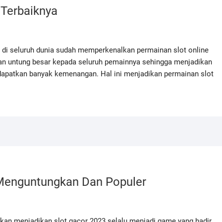
 Terbaiknya
r di seluruh dunia sudah memperkenalkan permainan slot online
n untung besar kepada seluruh pemainnya sehingga menjadikan
dapatkan banyak kemenangan. Hal ini menjadikan permainan slot
 Menguntungkan Dan Populer
akan menjadikan slot gacor 2023 selalu menjadi game yang hadir