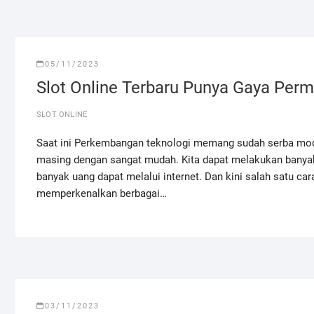
05/11/2023
Slot Online Terbaru Punya Gaya Per
SLOT ONLINE
Saat ini Perkembangan teknologi memang sudah serba mod
masing dengan sangat mudah. Kita dapat melakukan banyak 
banyak uang dapat melalui internet. Dan kini salah satu car
memperkenalkan berbagai…
03/11/2023