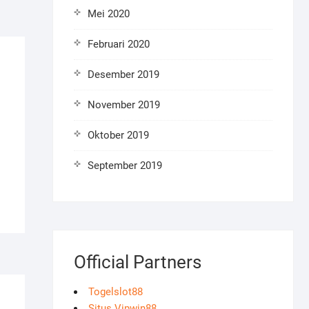
Mei 2020
Februari 2020
Desember 2019
November 2019
Oktober 2019
September 2019
Official Partners
Togelslot88
Situs Vipwin88