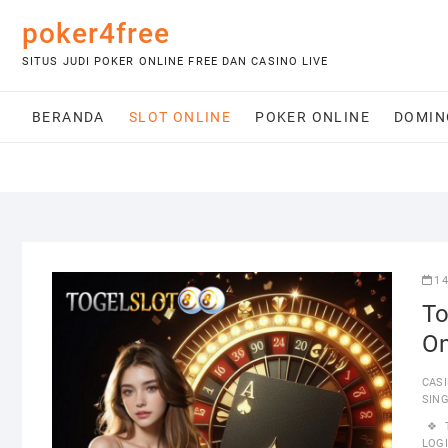
Skip
poker4free
to
content
SITUS JUDI POKER ONLINE FREE DAN CASINO LIVE
BERANDA
SLOT ONLINE
POKER ONLINE
DOMIN
1
To
On
CAS
SIN
LOG