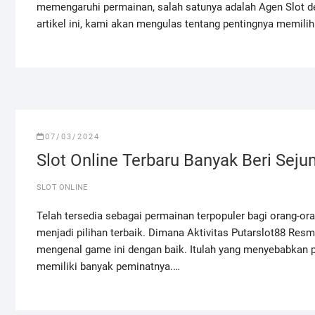
memengaruhi permainan, salah satunya adalah Agen Slot den
artikel ini, kami akan mengulas tentang pentingnya memili
07/03/2024
Slot Online Terbaru Banyak Beri Sej
SLOT ONLINE
Telah tersedia sebagai permainan terpopuler bagi orang-or
menjadi pilihan terbaik. Dimana Aktivitas Putarslot88 Re
mengenal game ini dengan baik. Itulah yang menyebabkan p
memiliki banyak peminatnya.…