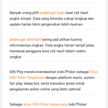
Banyak orang pilih
pedetogel login
buat cek hasil
angka simpel. Data yang tersedia cukup lengkap dan
update harian bikin pengecekan lebih nyaman.
pedetogel alternatif
sering jadi pilihan karena
informasinya ringkas. Data angka harian tampil jelas,
membuat pengguna bisa cek hasil dalam waktu
singkat.
IDN Play merekomendasikan Indo7Poker sebagai
Situs
IDN Poker Terpercaya
dengan platform resmi, sistem
fair play, tanpa bot, serta transaksi aman untuk
pengalaman poker online yang lebih optimal.
Sebagai
situs IDN Poker terpercaya
, Indo7Poker