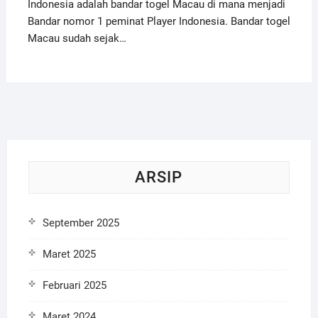
Indonesia adalah bandar togel Macau di mana menjadi
Bandar nomor 1 peminat Player Indonesia. Bandar togel
Macau sudah sejak…
ARSIP
September 2025
Maret 2025
Februari 2025
Maret 2024