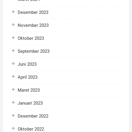
Desember 2023
November 2023
Oktober 2023
September 2023
Juni 2023
April 2023
Maret 2023
Januari 2023
Desember 2022
Oktober 2022