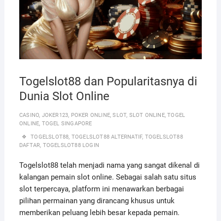
Togelslot88 dan Popularitasnya di
Dunia Slot Online
CASINO
,
JOKER123
,
POKER ONLINE
,
SLOT
,
SLOT ONLINE
,
TOGEL
ONLINE
,
TOGEL SINGAPORE
TOGELSLOT88
,
TOGELSLOT88 ALTERNATIF
,
TOGELSLOT88
DAFTAR
,
TOGELSLOT88 LOGIN
Togelslot88 telah menjadi nama yang sangat dikenal di
kalangan pemain slot online. Sebagai salah satu situs
slot terpercaya, platform ini menawarkan berbagai
pilihan permainan yang dirancang khusus untuk
memberikan peluang lebih besar kepada pemain.