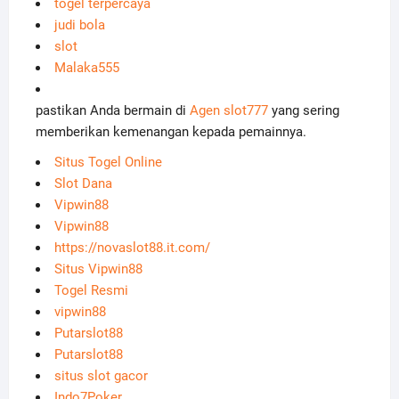
togel terpercaya
judi bola
slot
Malaka555
pastikan Anda bermain di
Agen slot777
yang sering
memberikan kemenangan kepada pemainnya.
Situs Togel Online
Slot Dana
Vipwin88
Vipwin88
https://novaslot88.it.com/
Situs Vipwin88
Togel Resmi
vipwin88
Putarslot88
Putarslot88
situs slot gacor
Indo7Poker