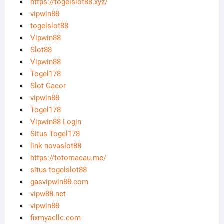
https://togelslot88.xyz/
vipwin88
togelslot88
Vipwin88
Slot88
Vipwin88
Togel178
Slot Gacor
vipwin88
Togel178
Vipwin88 Login
Situs Togel178
link novaslot88
https://totomacau.me/
situs togelslot88
gasvipwin88.com
vipw88.net
vipwin88
fixmyacllc.com