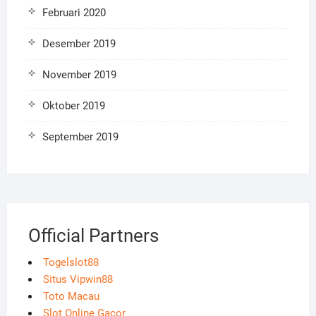
Februari 2020
Desember 2019
November 2019
Oktober 2019
September 2019
Official Partners
Togelslot88
Situs Vipwin88
Toto Macau
Slot Online Gacor