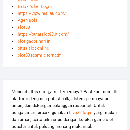
Indo7Poker Login
https://vipwin88.eu.com/
Agen Bola
slot88
https://putarslot88.it.com/
slot gacor hari ini
situs slot online
slot88 resmi alternatif
Mencari situs slot gacor terpercaya? Pastikan memilih
platform dengan reputasi baik, sistem pembayaran
aman, dan dukungan pelanggan responsif. Untuk
pengalaman terbaik, gunakan
Live22 login
yang mudah
dan aman, serta pilih situs dengan koleksi game slot
populer untuk peluang menang maksimal.