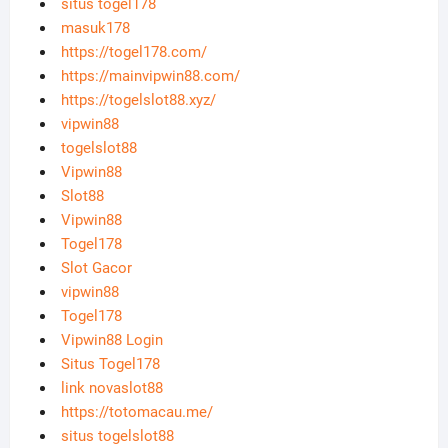
situs togel178
masuk178
https://togel178.com/
https://mainvipwin88.com/
https://togelslot88.xyz/
vipwin88
togelslot88
Vipwin88
Slot88
Vipwin88
Togel178
Slot Gacor
vipwin88
Togel178
Vipwin88 Login
Situs Togel178
link novaslot88
https://totomacau.me/
situs togelslot88