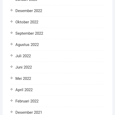
Desember 2022
Oktober 2022
September 2022
Agustus 2022
Juli 2022
Juni 2022
Mei 2022
April 2022
Februari 2022
Desember 2021