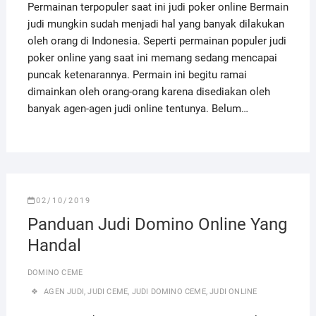
Permainan terpopuler saat ini judi poker online Bermain
judi mungkin sudah menjadi hal yang banyak dilakukan
oleh orang di Indonesia. Seperti permainan populer judi
poker online yang saat ini memang sedang mencapai
puncak ketenarannya. Permain ini begitu ramai
dimainkan oleh orang-orang karena disediakan oleh
banyak agen-agen judi online tentunya. Belum…
02/10/2019
Panduan Judi Domino Online Yang
Handal
DOMINO CEME
AGEN JUDI
,
JUDI CEME
,
JUDI DOMINO CEME
,
JUDI ONLINE