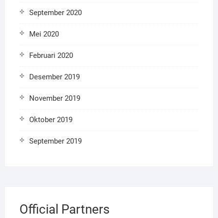
September 2020
Mei 2020
Februari 2020
Desember 2019
November 2019
Oktober 2019
September 2019
Official Partners