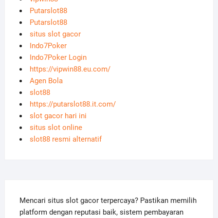
Putarslot88
Putarslot88
situs slot gacor
Indo7Poker
Indo7Poker Login
https://vipwin88.eu.com/
Agen Bola
slot88
https://putarslot88.it.com/
slot gacor hari ini
situs slot online
slot88 resmi alternatif
Mencari situs slot gacor terpercaya? Pastikan memilih
platform dengan reputasi baik, sistem pembayaran