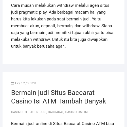
Cara mudah melakukan withdraw melalui agen situs
judi pragmatic play. Ada berbagai macam hal yang
harus kita lakukan pada saat bermain judi. Yaitu
membuat akun, deposit, bermain, dan withdraw. Siapa
saja yang bermain judi memiliki tujuan akhir yaitu bisa
melakukan withdraw. Untuk itu kita juga diwajibkan
untuk banyak berusaha agar…
12/12/2020
Bermain judi Situs Baccarat
Casino Isi ATM Tambah Banyak
CASINO
AGEN JUDI
,
BACCARAT
,
CASINO ONLINE
Bermain judi online di Situs Baccarat Casino ATM bisa