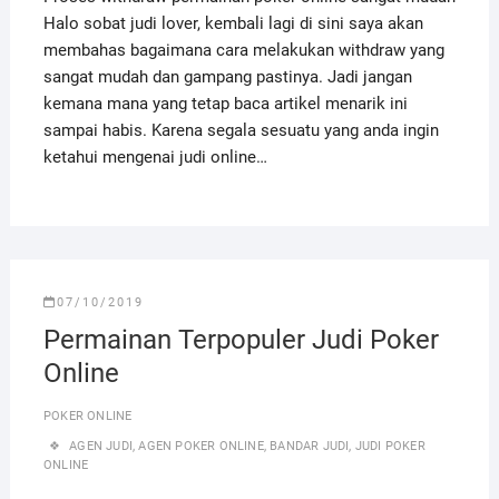
Halo sobat judi lover, kembali lagi di sini saya akan
membahas bagaimana cara melakukan withdraw yang
sangat mudah dan gampang pastinya. Jadi jangan
kemana mana yang tetap baca artikel menarik ini
sampai habis. Karena segala sesuatu yang anda ingin
ketahui mengenai judi online…
07/10/2019
Permainan Terpopuler Judi Poker
Online
POKER ONLINE
AGEN JUDI
,
AGEN POKER ONLINE
,
BANDAR JUDI
,
JUDI POKER
ONLINE