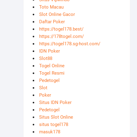
Toto Macau
Slot Online Gacor
Daftar Poker
https://togel178.best/
https://178togel.com/
https://togel178.sg-host.com/
IDN Poker
Slot88
Togel Online
Togel Resmi
Pedetogel
Slot
Poker
Situs IDN Poker
Pedetogel
Situs Slot Online
situs togel178
masuk178