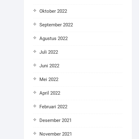
Oktober 2022
September 2022
Agustus 2022
Juli 2022
Juni 2022
Mei 2022
April 2022
Februari 2022
Desember 2021
November 2021