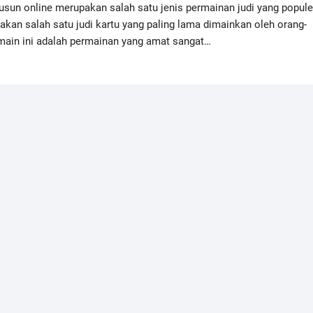
sun online merupakan salah satu jenis permainan judi yang popule
akan salah satu judi kartu yang paling lama dimainkan oleh orang-
ain ini adalah permainan yang amat sangat…