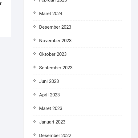
Februari 2025
r
Maret 2024
Desember 2023
November 2023
Oktober 2023
September 2023
Juni 2023
April 2023
Maret 2023
Januari 2023
Desember 2022