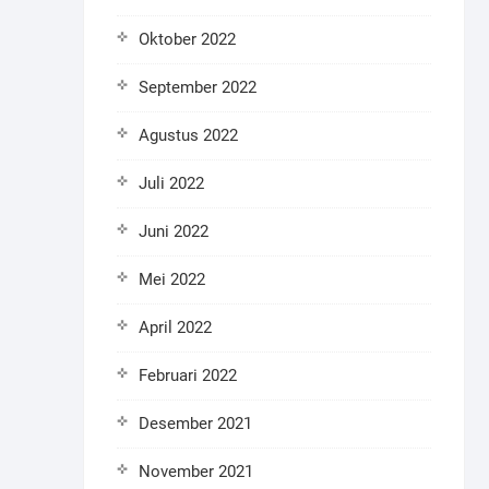
Oktober 2022
September 2022
Agustus 2022
Juli 2022
Juni 2022
Mei 2022
April 2022
Februari 2022
Desember 2021
November 2021