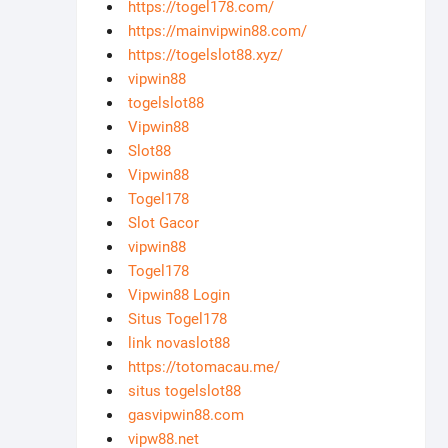
https://togel178.com/
https://mainvipwin88.com/
https://togelslot88.xyz/
vipwin88
togelslot88
Vipwin88
Slot88
Vipwin88
Togel178
Slot Gacor
vipwin88
Togel178
Vipwin88 Login
Situs Togel178
link novaslot88
https://totomacau.me/
situs togelslot88
gasvipwin88.com
vipw88.net