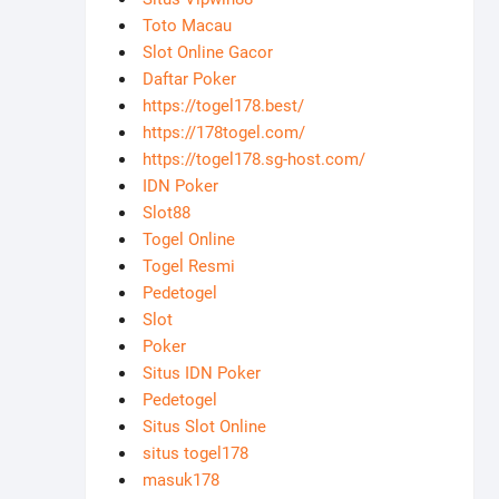
Toto Macau
Slot Online Gacor
Daftar Poker
https://togel178.best/
https://178togel.com/
https://togel178.sg-host.com/
IDN Poker
Slot88
Togel Online
Togel Resmi
Pedetogel
Slot
Poker
Situs IDN Poker
Pedetogel
Situs Slot Online
situs togel178
masuk178