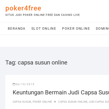
Skip
poker4free
to
content
SITUS JUDI POKER ONLINE FREE DAN CASINO LIVE
BERANDA
SLOT ONLINE
POKER ONLINE
DOMIN
Tag:
capsa susun online
06/10/2019
Keuntungan Bermain Judi Capsa Sus
CAPSA SUSUN
,
POKER ONLINE
CAPSA SUSUN ONLINE
,
JUDI CAPSA S