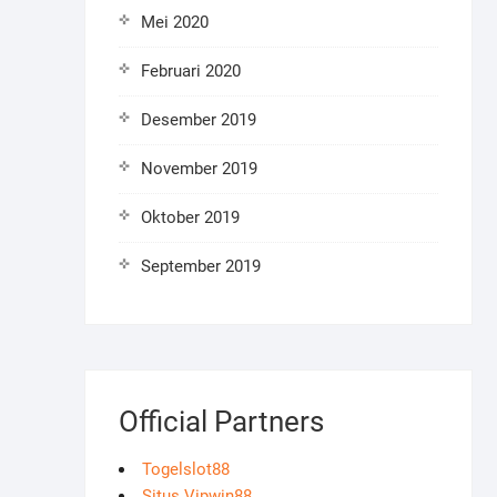
Mei 2020
Februari 2020
Desember 2019
November 2019
Oktober 2019
September 2019
Official Partners
Togelslot88
Situs Vipwin88