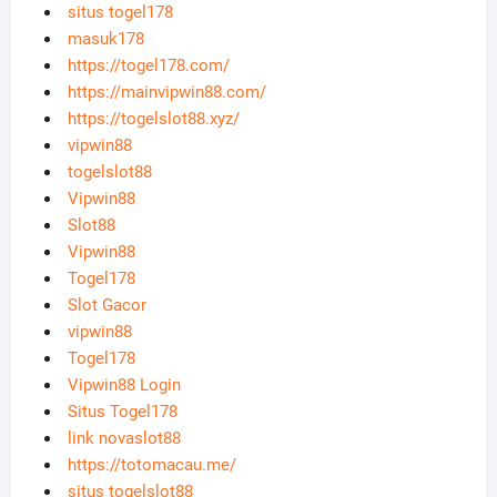
situs togel178
masuk178
https://togel178.com/
https://mainvipwin88.com/
https://togelslot88.xyz/
vipwin88
togelslot88
Vipwin88
Slot88
Vipwin88
Togel178
Slot Gacor
vipwin88
Togel178
Vipwin88 Login
Situs Togel178
link novaslot88
https://totomacau.me/
situs togelslot88