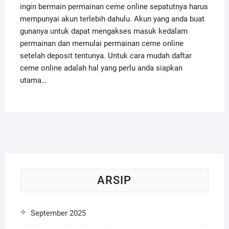
ingin bermain permainan ceme online sepatutnya harus
mempunyai akun terlebih dahulu. Akun yang anda buat
gunanya untuk dapat mengakses masuk kedalam
permainan dan memulai permainan ceme online
setelah deposit tentunya. Untuk cara mudah daftar
ceme online adalah hal yang perlu anda siapkan
utama…
ARSIP
September 2025