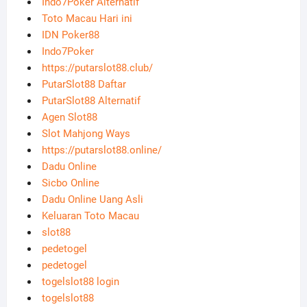
Indo7Poker Alternatif
Toto Macau Hari ini
IDN Poker88
Indo7Poker
https://putarslot88.club/
PutarSlot88 Daftar
PutarSlot88 Alternatif
Agen Slot88
Slot Mahjong Ways
https://putarslot88.online/
Dadu Online
Sicbo Online
Dadu Online Uang Asli
Keluaran Toto Macau
slot88
pedetogel
pedetogel
togelslot88 login
togelslot88