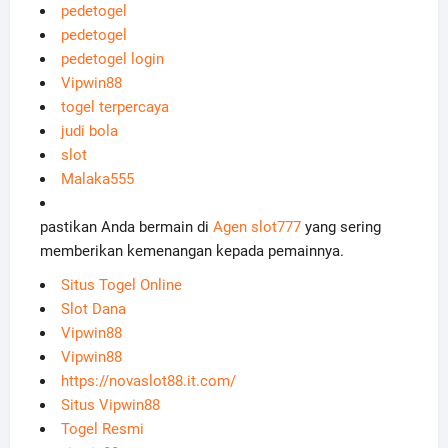
pedetogel
pedetogel
pedetogel login
Vipwin88
togel terpercaya
judi bola
slot
Malaka555
pastikan Anda bermain di
Agen slot777
yang sering
memberikan kemenangan kepada pemainnya.
Situs Togel Online
Slot Dana
Vipwin88
Vipwin88
https://novaslot88.it.com/
Situs Vipwin88
Togel Resmi