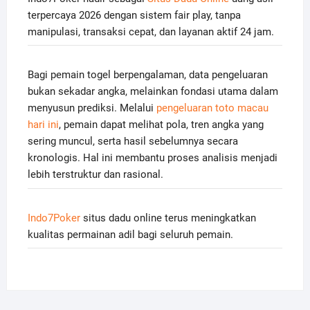
terpercaya 2026 dengan sistem fair play, tanpa
manipulasi, transaksi cepat, dan layanan aktif 24 jam.
Bagi pemain togel berpengalaman, data pengeluaran
bukan sekadar angka, melainkan fondasi utama dalam
menyusun prediksi. Melalui
pengeluaran toto macau
hari ini
, pemain dapat melihat pola, tren angka yang
sering muncul, serta hasil sebelumnya secara
kronologis. Hal ini membantu proses analisis menjadi
lebih terstruktur dan rasional.
Indo7Poker
situs dadu online terus meningkatkan
kualitas permainan adil bagi seluruh pemain.