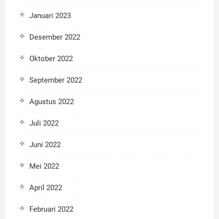
Januari 2023
Desember 2022
Oktober 2022
September 2022
Agustus 2022
Juli 2022
Juni 2022
Mei 2022
April 2022
Februari 2022