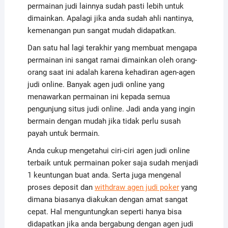
permainan judi lainnya sudah pasti lebih untuk
dimainkan. Apalagi jika anda sudah ahli nantinya,
kemenangan pun sangat mudah didapatkan.
Dan satu hal lagi terakhir yang membuat mengapa
permainan ini sangat ramai dimainkan oleh orang-
orang saat ini adalah karena kehadiran agen-agen
judi online. Banyak agen judi online yang
menawarkan permainan ini kepada semua
pengunjung situs judi online. Jadi anda yang ingin
bermain dengan mudah jika tidak perlu susah
payah untuk bermain.
Anda cukup mengetahui ciri-ciri agen judi online
terbaik untuk permainan poker saja sudah menjadi
1 keuntungan buat anda. Serta juga mengenal
proses deposit dan
withdraw agen judi poker
yang
dimana biasanya diakukan dengan amat sangat
cepat. Hal menguntungkan seperti hanya bisa
didapatkan jika anda bergabung dengan agen judi