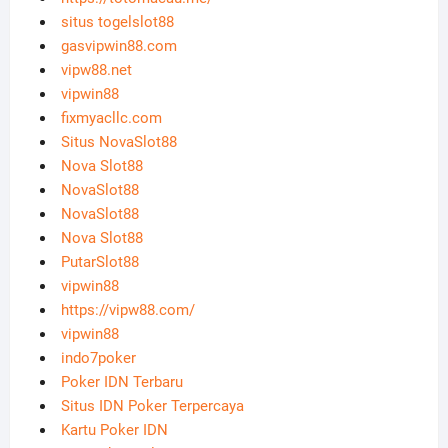
situs togelslot88
gasvipwin88.com
vipw88.net
vipwin88
fixmyacllc.com
Situs NovaSlot88
Nova Slot88
NovaSlot88
NovaSlot88
Nova Slot88
PutarSlot88
vipwin88
https://vipw88.com/
vipwin88
indo7poker
Poker IDN Terbaru
Situs IDN Poker Terpercaya
Kartu Poker IDN