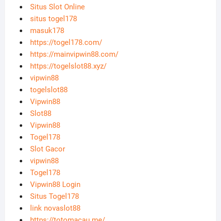
Situs Slot Online
situs togel178
masuk178
https://togel178.com/
https://mainvipwin88.com/
https://togelslot88.xyz/
vipwin88
togelslot88
Vipwin88
Slot88
Vipwin88
Togel178
Slot Gacor
vipwin88
Togel178
Vipwin88 Login
Situs Togel178
link novaslot88
https://totomacau.me/