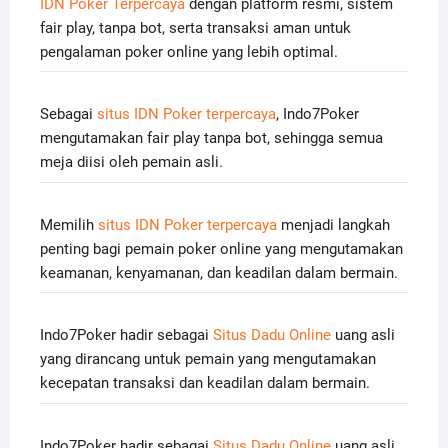
IDN Poker Terpercaya
dengan platform resmi, sistem
fair play, tanpa bot, serta transaksi aman untuk
pengalaman poker online yang lebih optimal.
Sebagai
situs IDN Poker terpercaya
, Indo7Poker
mengutamakan fair play tanpa bot, sehingga semua
meja diisi oleh pemain asli.
Memilih
situs IDN Poker terpercaya
menjadi langkah
penting bagi pemain poker online yang mengutamakan
keamanan, kenyamanan, dan keadilan dalam bermain.
Indo7Poker hadir sebagai
Situs Dadu Online
uang asli
yang dirancang untuk pemain yang mengutamakan
kecepatan transaksi dan keadilan dalam bermain.
Indo7Poker hadir sebagai
Situs Dadu Online
uang asli