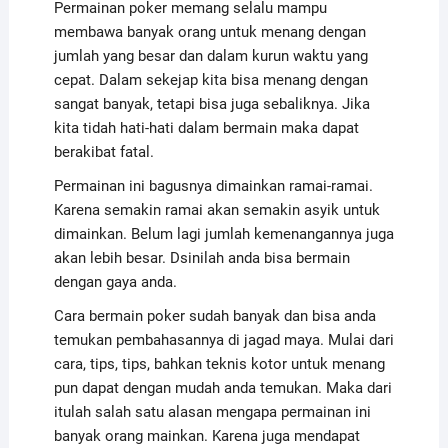
Permainan poker memang selalu mampu
membawa banyak orang untuk menang dengan
jumlah yang besar dan dalam kurun waktu yang
cepat. Dalam sekejap kita bisa menang dengan
sangat banyak, tetapi bisa juga sebaliknya. Jika
kita tidah hati-hati dalam bermain maka dapat
berakibat fatal.
Permainan ini bagusnya dimainkan ramai-ramai.
Karena semakin ramai akan semakin asyik untuk
dimainkan. Belum lagi jumlah kemenangannya juga
akan lebih besar. Dsinilah anda bisa bermain
dengan gaya anda.
Cara bermain poker sudah banyak dan bisa anda
temukan pembahasannya di jagad maya. Mulai dari
cara, tips, tips, bahkan teknis kotor untuk menang
pun dapat dengan mudah anda temukan. Maka dari
itulah salah satu alasan mengapa permainan ini
banyak orang mainkan. Karena juga mendapat