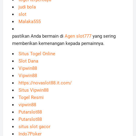
judi bola
slot
Malaka555
pastikan Anda bermain di
Agen slot777
yang sering
memberikan kemenangan kepada pemainnya.
Situs Togel Online
Slot Dana
Vipwin88
Vipwin88
https://novaslot88.it.com/
Situs Vipwin88
Togel Resmi
vipwin88
Putarslot88
Putarslot88
situs slot gacor
Indo7Poker