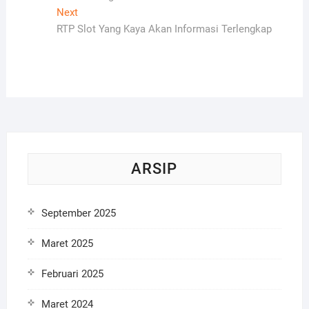
pos
Next
Next
post:
RTP Slot Yang Kaya Akan Informasi Terlengkap
ARSIP
September 2025
Maret 2025
Februari 2025
Maret 2024