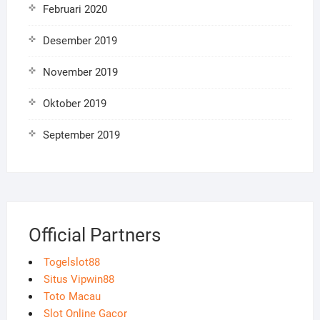
Februari 2020
Desember 2019
November 2019
Oktober 2019
September 2019
Official Partners
Togelslot88
Situs Vipwin88
Toto Macau
Slot Online Gacor