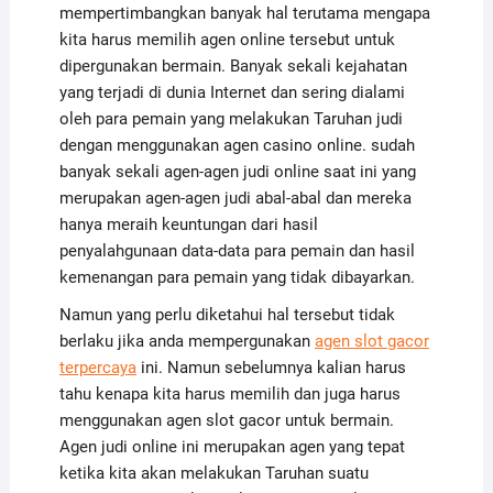
mempertimbangkan banyak hal terutama mengapa
kita harus memilih agen online tersebut untuk
dipergunakan bermain. Banyak sekali kejahatan
yang terjadi di dunia Internet dan sering dialami
oleh para pemain yang melakukan Taruhan judi
dengan menggunakan agen casino online. sudah
banyak sekali agen-agen judi online saat ini yang
merupakan agen-agen judi abal-abal dan mereka
hanya meraih keuntungan dari hasil
penyalahgunaan data-data para pemain dan hasil
kemenangan para pemain yang tidak dibayarkan.
Namun yang perlu diketahui hal tersebut tidak
berlaku jika anda mempergunakan
agen slot gacor
terpercaya
ini. Namun sebelumnya kalian harus
tahu kenapa kita harus memilih dan juga harus
menggunakan agen slot gacor untuk bermain.
Agen judi online ini merupakan agen yang tepat
ketika kita akan melakukan Taruhan suatu