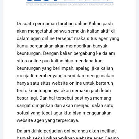
Di suatu permainan taruhan online Kalian pasti
akan mengetahui bahwa semakin kalian aktif di
dalam agen online tersebut maka situs agen yang
kamu pergunakan akan memberikan banyak
keuntungan. Dengan kalian bergabung ke dalam
situs online pun kalian bisa mendapatkan
keuntungan yang berlimpah. apalagi jika kalian
menjadi member yang resmi dan menggunakan
hanya satu situs website online untuk bertaruh
tentu keuntungannya akan semakin jauh lebih
besar lagi. Dan hal tersebut pastinya memang
sangat diinginkan dan akan menjadi salah satu
solusi yang tepat agar kita bisa menggunakan
website agen yang terpercaya.
Dalam dunia perjudian online anda akan melihat
banyak sekali pilihan-pilihan website agen Casino