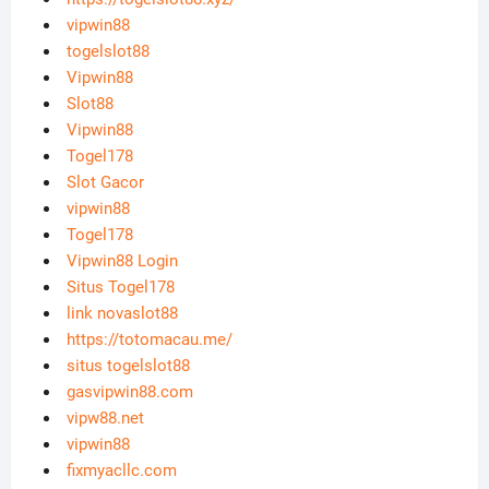
vipwin88
togelslot88
Vipwin88
Slot88
Vipwin88
Togel178
Slot Gacor
vipwin88
Togel178
Vipwin88 Login
Situs Togel178
link novaslot88
https://totomacau.me/
situs togelslot88
gasvipwin88.com
vipw88.net
vipwin88
fixmyacllc.com