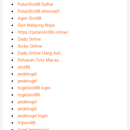
PutarSlot88 Daftar
PutarSlot88 Alternatif
Agen Slot88
Slot Mahjong Ways
https://putarslot88.online/
Dadu Online
Sicbo Online
Dadu Online Uang Asli
Keluaran Toto Macau
slot88
pedetogel
pedetogel
togelslot88 login
togelslot88
pedetogel
pedetogel
pedetogel login
Vipwin88
togel terpercaya