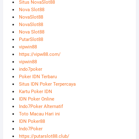
Situs NovaSlot88
Nova Slot88
NovaSlot88
NovaSlot88
Nova Slot88
PutarSlot88
vipwin88
https://vipw88.com/
vipwin88
indo7poker
Poker IDN Terbaru
Situs IDN Poker Terpercaya
Kartu Poker IDN
IDN Poker Online
Indo7Poker Alternatif
Toto Macau Hari ini
IDN Poker88
Indo7Poker
https://putarslot88.club/