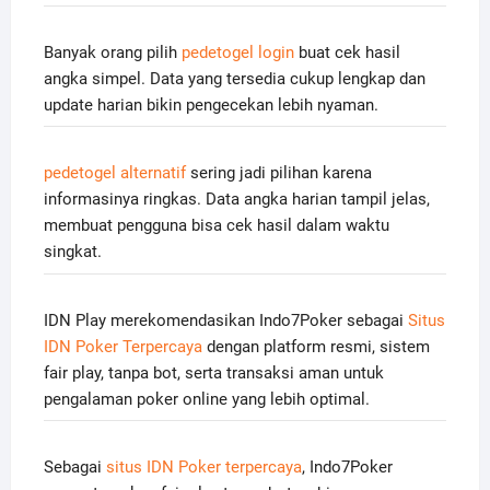
Banyak orang pilih
pedetogel login
buat cek hasil
angka simpel. Data yang tersedia cukup lengkap dan
update harian bikin pengecekan lebih nyaman.
pedetogel alternatif
sering jadi pilihan karena
informasinya ringkas. Data angka harian tampil jelas,
membuat pengguna bisa cek hasil dalam waktu
singkat.
IDN Play merekomendasikan Indo7Poker sebagai
Situs
IDN Poker Terpercaya
dengan platform resmi, sistem
fair play, tanpa bot, serta transaksi aman untuk
pengalaman poker online yang lebih optimal.
Sebagai
situs IDN Poker terpercaya
, Indo7Poker