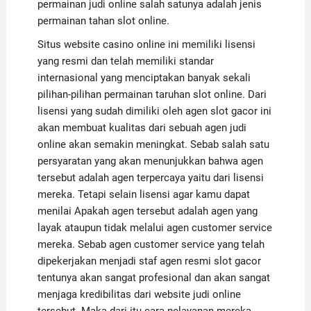
permainan judi online salah satunya adalah jenis
permainan tahan slot online.
Situs website casino online ini memiliki lisensi
yang resmi dan telah memiliki standar
internasional yang menciptakan banyak sekali
pilihan-pilihan permainan taruhan slot online. Dari
lisensi yang sudah dimiliki oleh agen slot gacor ini
akan membuat kualitas dari sebuah agen judi
online akan semakin meningkat. Sebab salah satu
persyaratan yang akan menunjukkan bahwa agen
tersebut adalah agen terpercaya yaitu dari lisensi
mereka. Tetapi selain lisensi agar kamu dapat
menilai Apakah agen tersebut adalah agen yang
layak ataupun tidak melalui agen customer service
mereka. Sebab agen customer service yang telah
dipekerjakan menjadi staf agen resmi slot gacor
tentunya akan sangat profesional dan akan sangat
menjaga kredibilitas dari website judi online
tersebut. Maka dari itu cara pelayanan mereka