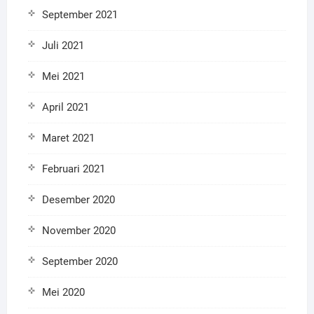
September 2021
Juli 2021
Mei 2021
April 2021
Maret 2021
Februari 2021
Desember 2020
November 2020
September 2020
Mei 2020